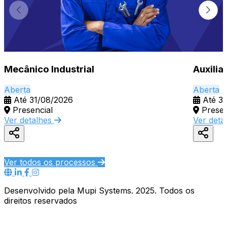
Mecânico Industrial
Auxilia
Aberta
Aberta
Até 31/08/2026
Até 3
Presencial
Presen
Ver detalhes
Ver deta
Ver todos os processos
Desenvolvido pela Mupi Systems. 2025. Todos os
direitos reservados