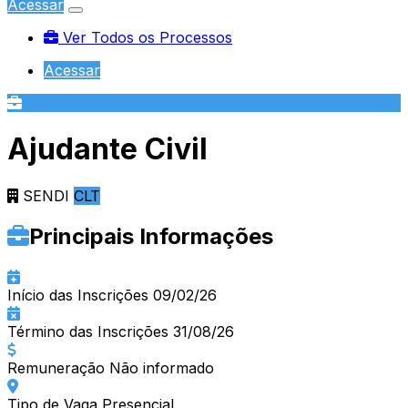
Acessar
Ver Todos os Processos
Acessar
Ver Todos os Processos
Acessar
Ajudante Civil
SENDI
CLT
Principais Informações
Início das Inscrições
09/02/26
Término das Inscrições
31/08/26
Remuneração
Não informado
Tipo de Vaga
Presencial