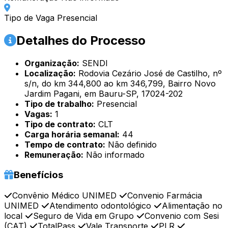
Tipo de Vaga
Presencial
Detalhes do Processo
Organização:
SENDI
Localização:
Rodovia Cezário José de Castilho, nº
s/n, do km 344,800 ao km 346,799, Bairro Novo
Jardim Pagani, em Bauru-SP, 17024-202
Tipo de trabalho:
Presencial
Vagas:
1
Tipo de contrato:
CLT
Carga horária semanal:
44
Tempo de contrato:
Não definido
Remuneração:
Não informado
Benefícios
Convênio Médico UNIMED
Convenio Farmácia
UNIMED
Atendimento odontológico
Alimentação no
local
Seguro de Vida em Grupo
Convenio com Sesi
(CAT)
TotalPass
Vale Transporte
PLR