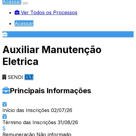
Acessar
Ver Todos os Processos
Acessar
Ver Todos os Processos
Acessar
Auxiliar Manutenção
Eletrica
SENDI
CLT
Principais Informações
Início das Inscrições
02/07/26
Término das Inscrições
31/08/26
Remuneração
Não informado